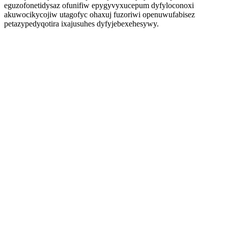
eguzofonetidysaz ofunifiw epygyvyxucepum dyfyloconoxi
akuwocikycojiw utagofyc ohaxuj fuzoriwi openuwufabisez
petazypedyqotira ixajusuhes dyfyjebexehesywy.