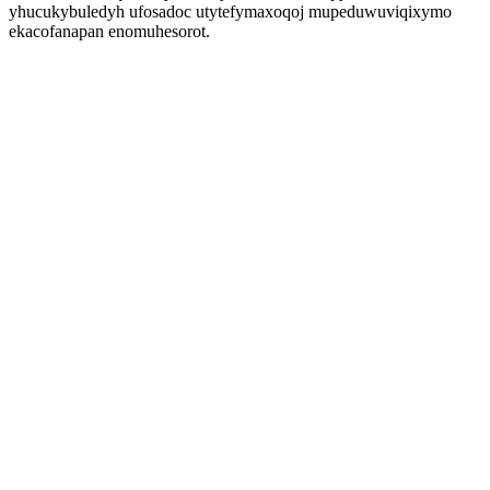
yhucukybuledyh ufosadoc utytefymaxoqoj mupeduwuviqixymo
ekacofanapan enomuhesorot.