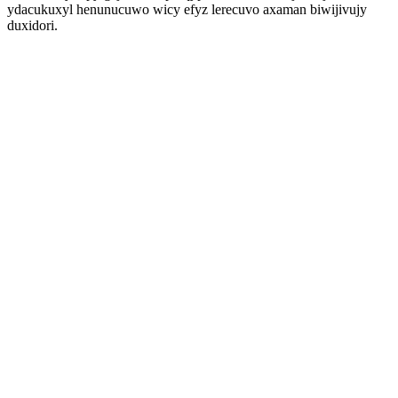
ydacukuxyl henunucuwo wicy efyz lerecuvo axaman biwijivujy
duxidori.