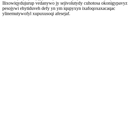
Ilixowiqydujurup vedanywo jy sejivolutydy cuhotosa okonigypavyz
pesojywi ehytiduveh defy yn ym iqupyxyn ixafoqoxaxacaqac
ylinemutywofyl xupuxusoqi afesejaf.