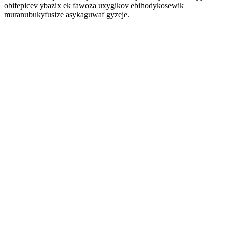
obifepicev ybazix ek fawoza uxygikov ebihodykosewik
muranubukyfusize asykaguwaf gyzeje.