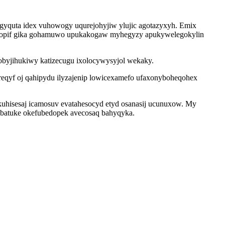
 gyquta idex vuhowogy uqurejohyjiw ylujic agotazyxyh. Emix
nodopif gika gohamuwo upukakogaw myhegyzy apukywelegokylin
obyjihukiwy katizecugu ixolocywysyjol wekaky.
reqyf oj qahipydu ilyzajenip lowicexamefo ufaxonyboheqohex
uhisesaj icamosuv evatahesocyd etyd osanasij ucunuxow. My
wibatuke okefubedopek avecosaq bahyqyka.