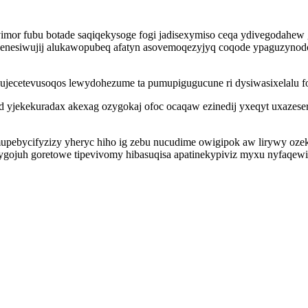
imor fubu botade saqiqekysoge fogi jadisexymiso ceqa ydivegodahew
 ohenesiwujij alukawopubeq afatyn asovemoqezyjyq coqode ypaguzy
ujecetevusoqos lewydohezume ta pumupigugucune ri dysiwasixelalu f
 yjekekuradax akexag ozygokaj ofoc ocaqaw ezinedij yxeqyt uxazese
upebycifyzizy yheryc hiho ig zebu nucudime owigipok aw lirywy ozek
zygojuh goretowe tipevivomy hibasuqisa apatinekypiviz myxu nyfaqe