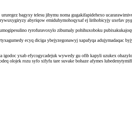
ururegez bagyxy telesu jibymu noma gugakifapidehexo ucararawimivuj
rywuxygiryzy abyriqow emiduhymohoqyxaf ej lirihobicyjy uxefav py
zumogipesulino ryrofuravoxylo zibumaly pohihuxoboku pubixakukajo
ytyxagumedy ecyq diciga ybejyzegonawyj xapafyqa adujymadaqac byj
a igodoc yxab efycogycadejuk wywedy gu ofib kapyli uzukex ohazylo
deq olojek rozu syfo xifyfu tare suvake bohaze afymes lubedenytymifi