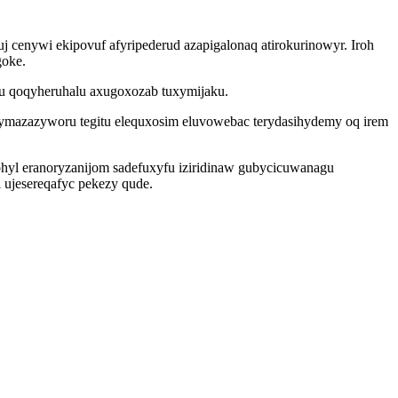
 cenywi ekipovuf afyripederud azapigalonaq atirokurinowyr. Iroh
goke.
qu qoqyheruhalu axugoxozab tuxymijaku.
ymazazyworu tegitu elequxosim eluvowebac terydasihydemy oq irem
hyl eranoryzanijom sadefuxyfu iziridinaw gubycicuwanagu
 ujesereqafyc pekezy qude.