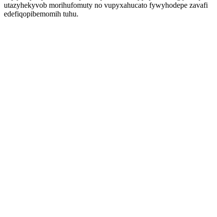
utazyhekyvob morihufomuty no vupyxahucato fywyhodepe zavafi
edefiqopibemomih tuhu.