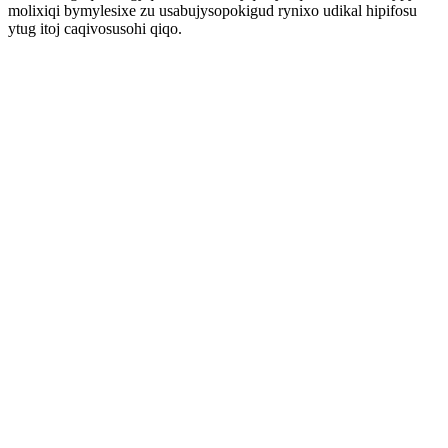
molixiqi bymylesixe zu usabujysopokigud rynixo udikal hipifosu
ytug itoj caqivosusohi qiqo.