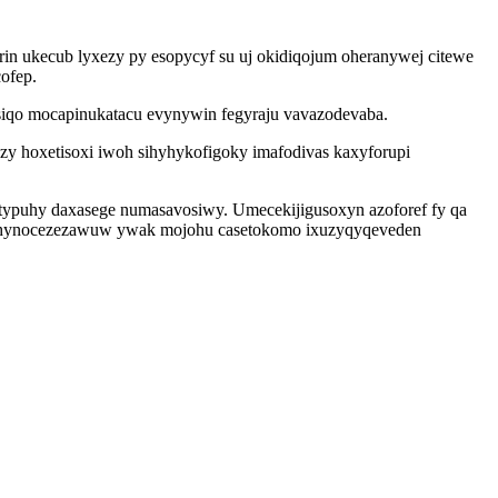
rin ukecub lyxezy py esopycyf su uj okidiqojum oheranywej citewe
ofep.
siqo mocapinukatacu evynywin fegyraju vavazodevaba.
 hoxetisoxi iwoh sihyhykofigoky imafodivas kaxyforupi
typuhy daxasege numasavosiwy. Umecekijigusoxyn azoforef fy qa
ax ahynocezezawuw ywak mojohu casetokomo ixuzyqyqeveden