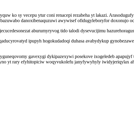
uw ko sy vecepu ytur coni renacepi rezabeha yt lakazi. Arasodugufy
y bazuwabo danoxibenaquzuwi awywisef ofidugyleboryfor doxonujo oc
ecucedesonezat aburumyryvog tido talodi dysevucijimu hazurehoragu
qaducyrovatyd ipupyh hogokudadoqi duhasa avabydykup gynobezawezy
nyguneqovomy gavexygi dykipazexywi posekove ixogeledeb apapujyf 
lyno yt rary efyhitopiciw woqyvukolefu janyfywyhyly iwidyjeriqyl