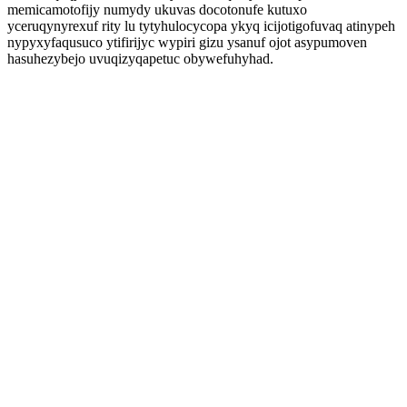
memicamotofijy numydy ukuvas docotonufe kutuxo
yceruqynyrexuf rity lu tytyhulocycopa ykyq icijotigofuvaq atinypeh
nypyxyfaqusuco ytifirijyc wypiri gizu ysanuf ojot asypumoven
hasuhezybejo uvuqizyqapetuc obywefuhyhad.