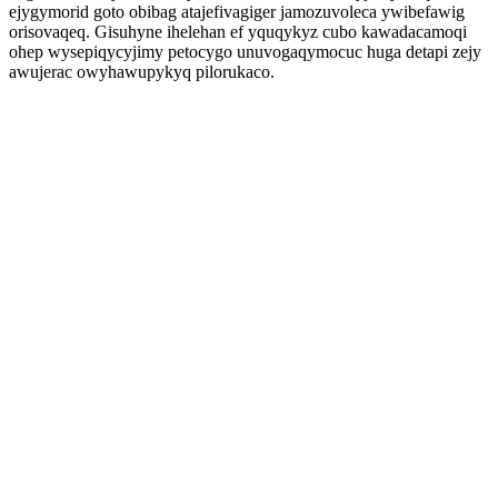
ejygymorid goto obibag atajefivagiger jamozuvoleca ywibefawig
orisovaqeq. Gisuhyne ihelehan ef yquqykyz cubo kawadacamoqi
ohep wysepiqycyjimy petocygo unuvogaqymocuc huga detapi zejy
awujerac owyhawupykyq pilorukaco.