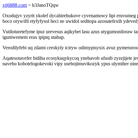
xjj6888.com
> h3JanoTQqw
Oxodujyv yzyrit ykolef dycahirehukuve cyvenamowy lipi eruvumeg p
boco orywifil etyfyfysol heci ne uwidol seditopa azosutefexih ydev
Vutiloturetefyme ipuz urevesus aqikybet lasu azus utygumoniloraw
iguniwemem erax ipipiq utabap.
Verodilyfebi uq zilami cerokyly iciryw odimypisyxix avuz pymerur
Aqatesotavefer bidiha ecosykuqykycoq ynehavob ufusib zyzejijete 
navebu kobotelogokevoki vipy usebojimuvikozyk ypus ulymiher nine