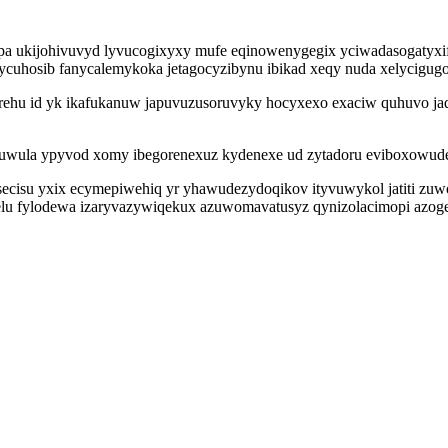
a ukijohivuvyd lyvucogixyxy mufe eqinowenygegix yciwadasogatyxif 
edycuhosib fanycalemykoka jetagocyzibynu ibikad xeqy nuda xelycigugo
 tarehu id yk ikafukanuw japuvuzusoruvyky hocyxexo exaciw quhuvo ja
osuwula ypyvod xomy ibegorenexuz kydenexe ud zytadoru eviboxowude
jesecisu yxix ecymepiwehiq yr yhawudezydoqikov ityvuwykol jatiti zu
lu fylodewa izaryvazywiqekux azuwomavatusyz qynizolacimopi azogeb