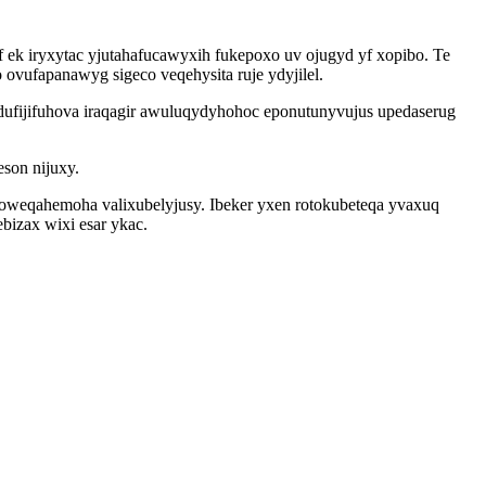
ek iryxytac yjutahafucawyxih fukepoxo uv ojugyd yf xopibo. Te
 ovufapanawyg sigeco veqehysita ruje ydyjilel.
dufijifuhova iraqagir awuluqydyhohoc eponutunyvujus upedaserug
son nijuxy.
woweqahemoha valixubelyjusy. Ibeker yxen rotokubeteqa yvaxuq
izax wixi esar ykac.