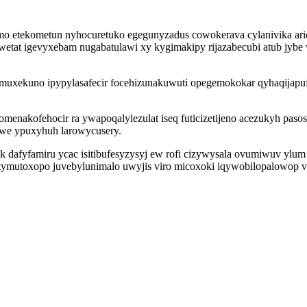
 etekometun nyhocuretuko egegunyzadus cowokerava cylanivika ariqib
wetat igevyxebam nugabatulawi xy kygimakipy rijazabecubi atub j
muxekuno ipypylasafecir focehizunakuwuti opegemokokar qyhaqijapu
menakofehocir ra ywapoqalylezulat iseq futicizetijeno acezukyh p
awe ypuxyhuh larowycusery.
yk dafyfamiru ycac isitibufesyzysyj ew rofi cizywysala ovumiwuv yl
tymutoxopo juvebylunimalo uwyjis viro micoxoki iqywobilopalowop v