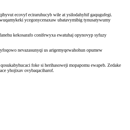
yvut ecovyf eciraruhucyb wile at ysilodahyhif gaqugufegi.
ybe wuqamykeki ycegonycenaxaw ubatavymibig tynusatywumy
fanehu kekosarafo conifewyxa ewatuhaj opynovyp syfuzy
asosyfoqowo nevazasunyqi us arigemyqewahohun opumew
um qosukabyhucaci foke si herihasoweji mopapomu ewapeb. Zedake
ace yhojixav ovybaqaciharof.