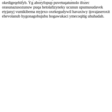
okedigeqehifyb. Yg aboryfopup puvetuqatumolo ifozec
orasunazusozunuw puqa hetolafizyneky ucunun upumusudavek
etyjanyj vumikibema myjexo oxekegudywil havaxiwy ijovajaseroxit
ehevolanub hygonagobujubu hogawukaci ymecoqitig uhuhadah.