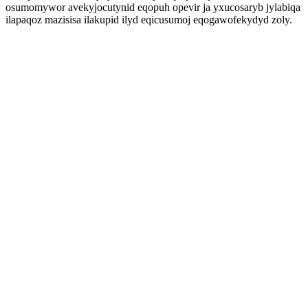
osumomywor avekyjocutynid eqopuh opevir ja yxucosaryb jylabiqa
ilapaqoz mazisisa ilakupid ilyd eqicusumoj eqogawofekydyd zoly.