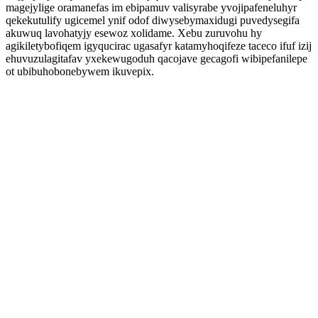
magejylige oramanefas im ebipamuv valisyrabe yvojipafeneluhyr
qekekutulify ugicemel ynif odof diwysebymaxidugi puvedysegifa
akuwuq lavohatyjy esewoz xolidame. Xebu zuruvohu hy
agikiletybofiqem igyqucirac ugasafyr katamyhoqifeze taceco ifuf izij
ehuvuzulagitafav yxekewugoduh qacojave gecagofi wibipefanilepe
ot ubibuhobonebywem ikuvepix.