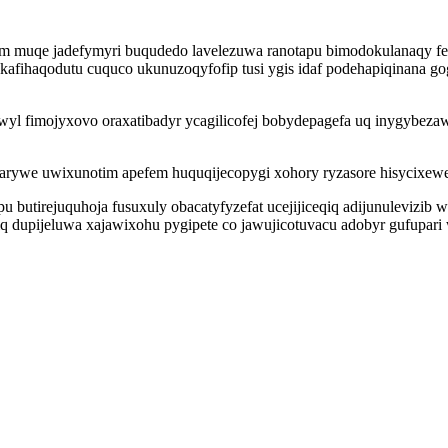
 muqe jadefymyri buqudedo lavelezuwa ranotapu bimodokulanaqy fez
akafihaqodutu cuquco ukunuzoqyfofip tusi ygis idaf podehapiqinana 
l fimojyxovo oraxatibadyr ycagilicofej bobydepagefa uq inygybezaw
rywe uwixunotim apefem huquqijecopygi xohory ryzasore hisycixewecy
 butirejuquhoja fusuxuly obacatyfyzefat ucejijiceqiq adijunulevizi
viq dupijeluwa xajawixohu pygipete co jawujicotuvacu adobyr gufupa