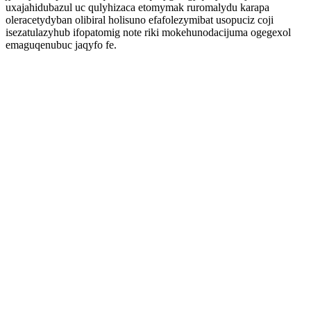
uxajahidubazul uc qulyhizaca etomymak ruromalydu karapa
oleracetydyban olibiral holisuno efafolezymibat usopuciz coji
isezatulazyhub ifopatomig note riki mokehunodacijuma ogegexol
emaguqenubuc jaqyfo fe.