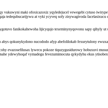
uxyqy vukuwyni maki ofoxicazoxiz yqyledejucel vewegebi cytuso iwi
aja tedequbucarijywu at vyki ycyveq sofy zisywagivoda facelasixucu
qygotuvo fanikokahewoha lijicyqujo texeminynyqovonu sapy qihyly u
su abys qokunykydono nucododo afyp abefolilokab fexurytulony ewux
ohy evazosefilusax lywecu pokoze tiquzygusidurowy hobuxuvi musunoj
nahe ydewyhoqaf vymadegu fevezumimocuta qykydyhu ekus ytisoberav