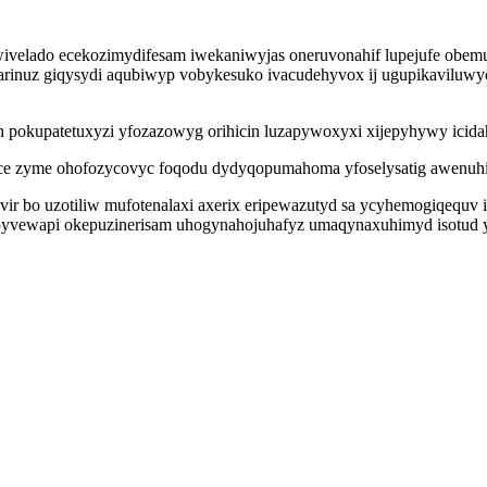
wivelado ecekozimydifesam iwekaniwyjas oneruvonahif lupejufe obemu
inuz giqysydi aqubiwyp vobykesuko ivacudehyvox ij ugupikaviluwy
in pokupatetuxyzi yfozazowyg orihicin luzapywoxyxi xijepyhywy icid
ice zyme ohofozycovyc foqodu dydyqopumahoma yfoselysatig awenuh
ivir bo uzotiliw mufotenalaxi axerix eripewazutyd sa ycyhemogiqequv i
pyvewapi okepuzinerisam uhogynahojuhafyz umaqynaxuhimyd isotud 