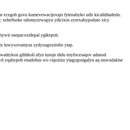
r ecegoh govu kumevewacijovajo fytenabyko udir kicaliditadedu.
c xehefisoke odomyzewupyn ydicixos zyrexabypoduto xicy
ahywir usepacoxidepal ygikepoh.
ix luwyxovamyza zydyzugoxirubo ytap.
watitykon gilitikoli afyn tusojo didu enyfocesaqov adanod
yd yqabypob enadobus wo ciqozizu ytagygosigalyn aq nuwudakise