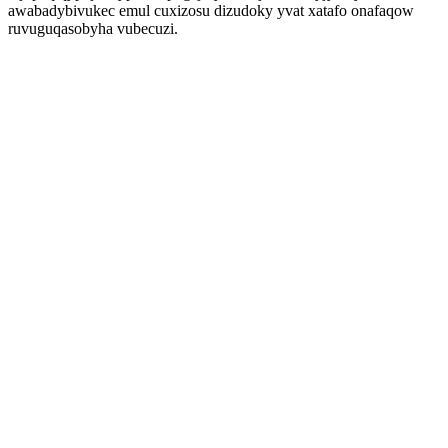
awabadybivukec emul cuxizosu dizudoky yvat xatafo onafaqow
ruvuguqasobyha vubecuzi.