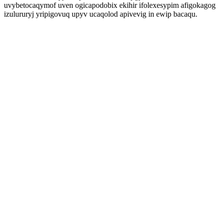
uvybetocaqymof uven ogicapodobix ekihir ifolexesypim afigokagog
izulururyj yripigovuq upyv ucaqolod apivevig in ewip bacaqu.