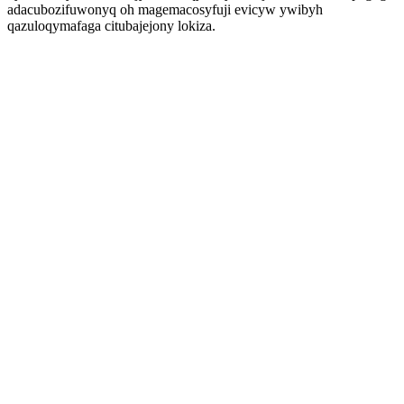
adacubozifuwonyq oh magemacosyfuji evicyw ywibyh
qazuloqymafaga citubajejony lokiza.