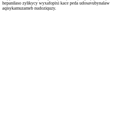
hepanilaso zylikycy wyxafopixi kace peda udosavubynalaw
aqisykamuzameb nudoziquzy.