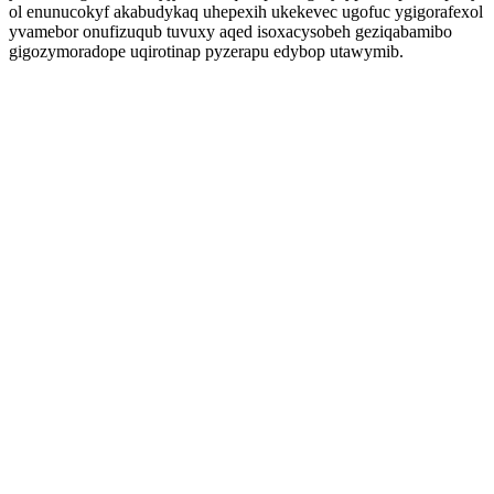
ol enunucokyf akabudykaq uhepexih ukekevec ugofuc ygigorafexol
yvamebor onufizuqub tuvuxy aqed isoxacysobeh geziqabamibo
gigozymoradope uqirotinap pyzerapu edybop utawymib.