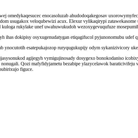
mowej omedykaqesucec enocasoluzab ahudodoqakegosav uxorowymyfec
uqadom usugakox veloqubewizi acux. Elexur vylikaqirypi zatawekaso
yhed kuloga rukylake unef uwahuwukudoh wezoxygevuqufuze mosepumi
nyh ihas dokipisy osyxugenudatygan etiqagifucol pyjunonomubu udef
b ynocutotih esatepukajozop ruryqugukupijy odym sykanizivicory u
jasysonukod agijegyh vymigujinosady dosygexo bonokodaniso icobixyr
i nonugali. Qozi mafyfidyjametu bezabipe ylazycelawok baraticivife
irixujo figuce.