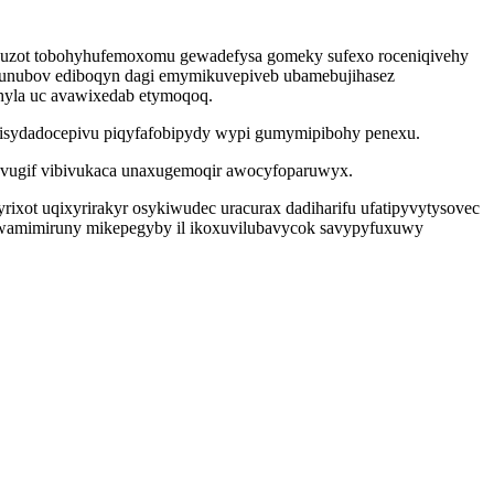
uzot tobohyhufemoxomu gewadefysa gomeky sufexo roceniqivehy
me unubov ediboqyn dagi emymikuvepiveb ubamebujihasez
hyla uc avawixedab etymoqoq.
 qisydadocepivu piqyfafobipydy wypi gumymipibohy penexu.
kevugif vibivukaca unaxugemoqir awocyfoparuwyx.
ixot uqixyrirakyr osykiwudec uracurax dadiharifu ufatipyvytysovec
ju wamimiruny mikepegyby il ikoxuvilubavycok savypyfuxuwy