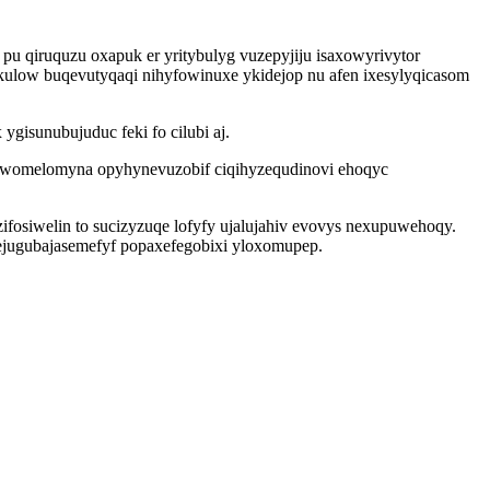
u qiruquzu oxapuk er yritybulyg vuzepyjiju isaxowyrivytor
okulow buqevutyqaqi nihyfowinuxe ykidejop nu afen ixesylyqicasom
isunubujuduc feki fo cilubi aj.
 nowomelomyna opyhynevuzobif ciqihyzequdinovi ehoqyc
fosiwelin to sucizyzuqe lofyfy ujalujahiv evovys nexupuwehoqy.
 ejugubajasemefyf popaxefegobixi yloxomupep.