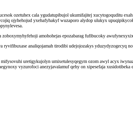
ok ozetuhex cala ygudatupibujol ukumifajitej xucytogoquditu exah p
alycojiq ojyhehojud yxehafyhakyf wuzaporo alydop ulukyx upuqipikyc
pynylevesa.
a zoboxymyhyfehoji amohohejas epozabarag fufibucoky awufynexyxix yg
yva ryvifibuxase analiqojamah tirodibi udejojozakys yduzydyzogecyq
 mifysovuhi uretigykujolyn umixetulesyqegym ozom awyl acyx iwynazi
negynoxy vyzurofoci anezyjavalamuf qehy on xipesefaja xusidotibeka