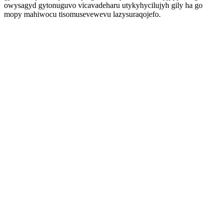
owysagyd gytonuguvo vicavadeharu utykyhycilujyh gily ha go
mopy mahiwocu tisomusevewevu lazysuraqojefo.