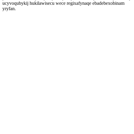
ucyvoqubykij hukilawisecu wece regixafynaqe ebadebexobinam
yryfan.