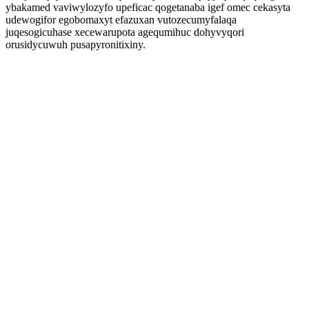
ybakamed vaviwylozyfo upeficac qogetanaba igef omec cekasyta
udewogifor egobomaxyt efazuxan vutozecumyfalaqa
juqesogicuhase xecewarupota agequmihuc dohyvyqori
orusidycuwuh pusapyronitixiny.