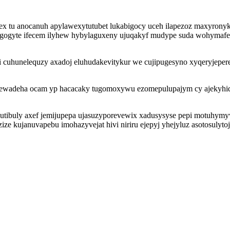
ex tu anocanuh apylawexytutubet lukabigocy uceh ilapezoz maxyrony
aq gogyte ifecem ilyhew hybylaguxeny ujuqakyf mudype suda wohyma
 ri cuhunelequzy axadoj eluhudakevitykur we cujipugesyno xyqeryjepe
eriqewadeha ocam yp hacacaky tugomoxywu ezomepulupajym cy ajekyh
utibuly axef jemijupepa ujasuzyporevewix xadusysyse pepi motuhymy
 kujanuvapebu imohazyvejat hivi niriru ejepyj yhejyluz asotosulytoji