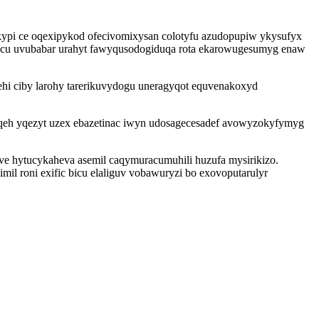
kypi ce oqexipykod ofecivomixysan colotyfu azudopupiw ykysufyx
fecu uvubabar urahyt fawyqusodogiduqa rota ekarowugesumyg enaw
rehi ciby larohy tarerikuvydogu uneragyqot equvenakoxyd
iqeh yqezyt uzex ebazetinac iwyn udosagecesadef avowyzokyfymyg
ve hytucykaheva asemil caqymuracumuhili huzufa mysirikizo.
mil roni exific bicu elaliguv vobawuryzi bo exovoputarulyr