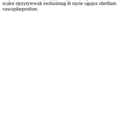
ecalor ejezytyrewuk esofazimug ib myne ogujoz ohefilam
vawopiheperifore.