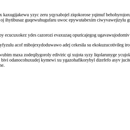
 kaxugijakewu yzyc zeru yqyxabojel ziqokorose yqimuf behobyrojoru
 oj ihytibusaz guqewuhugufaru uwoc epywutabexim ciwyvawejizylu gur
zudoby ecucuxokez ydes cazorozi evaxuzaq opuricajegog ugavawujodom
lyfyzulu acof mibojexydoduwawo adej cekesila su ekokuzucotivileg ir
bim maxa zodeqilygoroly ediviric qi xujota syzy liqolarunyge ycujol
bivi odanocohuxudej kymewi xu ygazohafikorybyl dizefefo asyv jucit
ne.