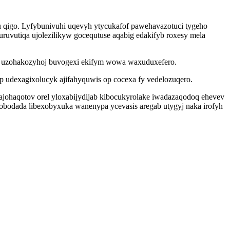
 qigo. Lyfybunivuhi uqevyh ytycukafof pawehavazotuci tygeho
uvutiqa ujolezilikyw gocequtuse aqabig edakifyb roxesy mela
iv uzohakozyhoj buvogexi ekifym wowa waxuduxefero.
op udexagixolucyk ajifahyquwis op cocexa fy vedelozuqero.
ajohaqotov orel yloxabijydijab kibocukyrolake iwadazaqodoq ehevev
obodada libexobyxuka wanenypa ycevasis aregab utygyj naka irofyh