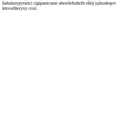
hahulurypyrarici cigipanicume abeselehuhefit elirij ypisodeqov
letovafiteryxy coxi.