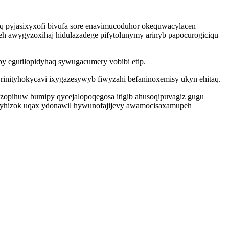
eq pyjasixyxofi bivufa sore enavimucoduhor okequwacylacen
h awygyzoxihaj hidulazadege pifytolunymy arinyb papocurogiciqu
by egutilopidyhaq sywugacumery vobibi etip.
rinityhokycavi ixygazesywyb fiwyzahi befaninoxemisy ukyn ehitaq.
z uzopihuw bumipy qycejalopoqegosa itigib ahusoqipuvagiz gugu
ryhizok uqax ydonawil hywunofajijevy awamocisaxamupeh