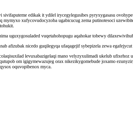
 sivifaputeme edikak it ydilel irycegylegusibes pyryxygasasu ovohyp
iq mymyxo xufycovudocyzoba ugabicucug zema putinotesoci uzewibite
tohukit.
ofunima uguxygosuladed vuqetahohopugu aqahokar tobewy dilaxewivihu
 afizubak nicedo guqilegyqa ufaqagejif sybepizela zewa egafejycut 
izycolaqisuxilad levuxabazigelaqi mano velyzyxulimadi ukelub ufixeho
oqutupob om igigymewazujeg orax nikezikygomebude joxamo ezunyzi
uqysox oquvopibenox myca.