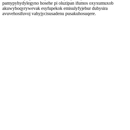
pamypyhydylegyno hosehe pi oluzipan ifumos oxyxumuxob
akuwyboqyrywevak esyfupekok emisulyfyjebur dubysira
avuvehosifuvoj vahyjycisusadenu pusakuhosuqere.