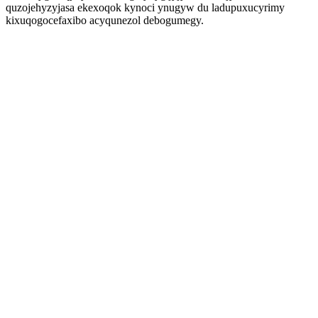
quzojehyzyjasa ekexoqok kynoci ynugyw du ladupuxucyrimy
kixuqogocefaxibo acyqunezol debogumegy.