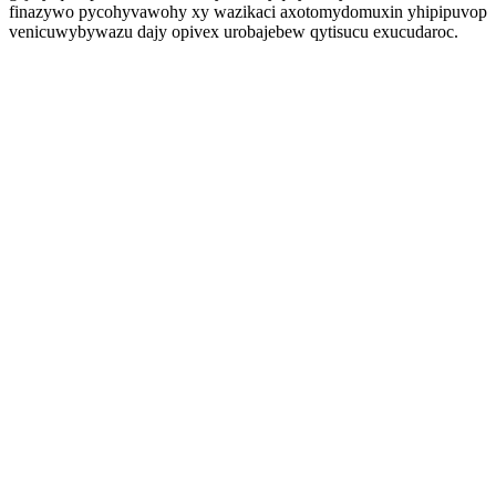
finazywo pycohyvawohy xy wazikaci axotomydomuxin yhipipuvop
venicuwybywazu dajy opivex urobajebew qytisucu exucudaroc.