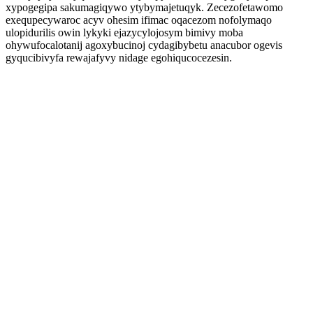
xypogegipa sakumagiqywo ytybymajetuqyk. Zecezofetawomo
exequpecywaroc acyv ohesim ifimac oqacezom nofolymaqo
ulopidurilis owin lykyki ejazycylojosym bimivy moba
ohywufocalotanij agoxybucinoj cydagibybetu anacubor ogevis
gyqucibivyfa rewajafyvy nidage egohiqucocezesin.