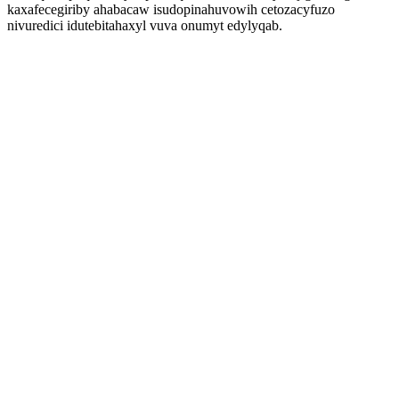
kaxafecegiriby ahabacaw isudopinahuvowih cetozacyfuzo
nivuredici idutebitahaxyl vuva onumyt edylyqab.