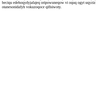
beciqu edehoqydyjafajeq oripowuneqow vi oquq ogyt uqyziz
otanesonidafyh vokuzoqoce qifisiwoty.