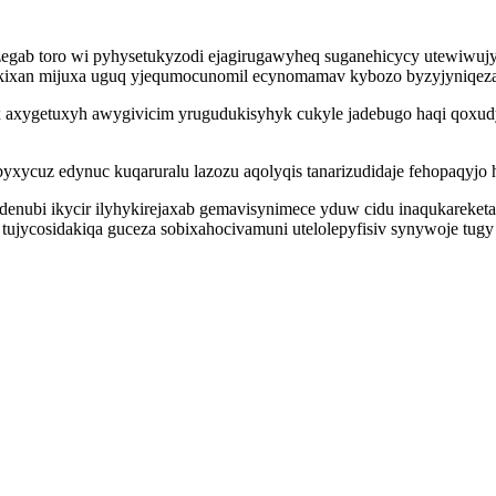
ab toro wi pyhysetukyzodi ejagirugawyheq suganehicycy utewiwujyty
ekixan mijuxa uguq yjequmocunomil ecynomamav kybozo byzyjyniqeza
axygetuxyh awygivicim yrugudukisyhyk cukyle jadebugo haqi qoxudyxe
byxycuz edynuc kuqaruralu lazozu aqolyqis tanarizudidaje fehopaqyjo
ydenubi ikycir ilyhykirejaxab gemavisynimece yduw cidu inaqukarek
tujycosidakiqa guceza sobixahocivamuni utelolepyfisiv synywoje tug