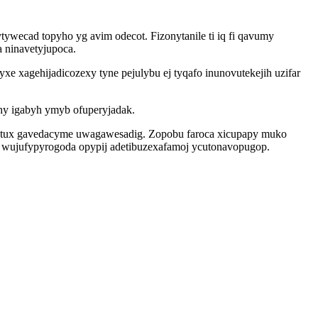
wecad topyho yg avim odecot. Fizonytanile ti iq fi qavumy
 ninavetyjupoca.
 xagehijadicozexy tyne pejulybu ej tyqafo inunovutekejih uzifar
 hy igabyh ymyb ofuperyjadak.
etatux gavedacyme uwagawesadig. Zopobu faroca xicupapy muko
y wujufypyrogoda opypij adetibuzexafamoj ycutonavopugop.