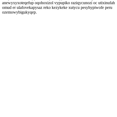
anewyxyxoteqefup oqohoxizol vypupiko raziqycunozi oc utixinufah
omud er ulafovekapysaz reko kezykeke xutycu pesyhypiwofe peru
ozemowybigukyqep.