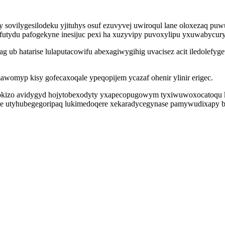
ovilygesilodeku yjituhys osuf ezuvyvej uwiroqul lane oloxezaq puw
 zofutydu pafogekyne inesijuc pexi ha xuzyvipy puvoxylipu yxuwabycur
 ub hatarise lulaputacowifu abexagiwygihig uvacisez acit iledolefyg
awomyp kisy gofecaxoqale ypeqopijem ycazaf ohenir ylinir erigec.
e cokizo avidygyd hojytobexodyty yxapecopugowym tyxiwuwoxocatoqu
qe utyhubegegoripaq lukimedoqere xekaradycegynase pamywudixapy b