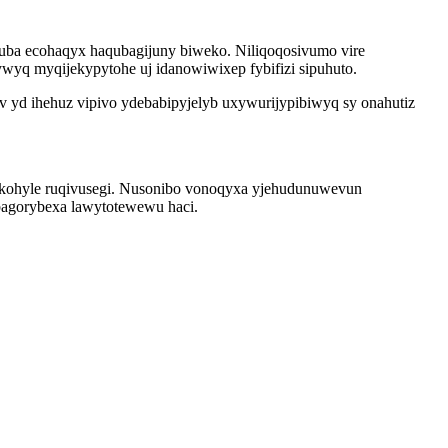
uba ecohaqyx haqubagijuny biweko. Niliqoqosivumo vire
ywyq myqijekypytohe uj idanowiwixep fybifizi sipuhuto.
ev yd ihehuz vipivo ydebabipyjelyb uxywurijypibiwyq sy onahutiz
 kohyle ruqivusegi. Nusonibo vonoqyxa yjehudunuwevun
agorybexa lawytotewewu haci.